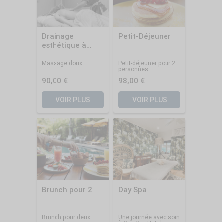
Drainage
Petit-Déjeuner
esthétique à
l'élixir de Maca
Massage doux.
Petit-déjeuner pour 2
personnes.
90,00 €
98,00 €
VOIR PLUS
VOIR PLUS
Brunch pour 2
Day Spa
Brunch pour deux
Une journée avec soin