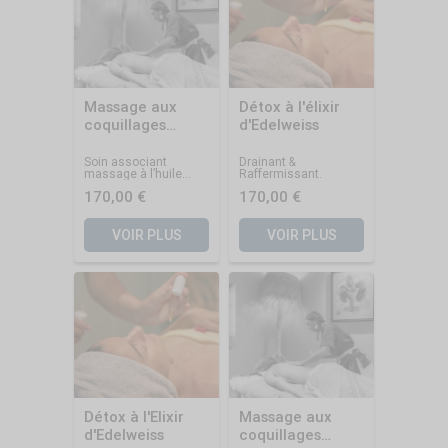
Massage aux
Détox à l'élixir
coquillages
d'Edelweiss
chauds
Soin associant
Drainant &
massage à l’huile
Raffermissant.
chaude et modelage
170,00 €
170,00 €
aux coquillages.
VOIR PLUS
VOIR PLUS
Détox à l'Elixir
Massage aux
d'Edelweiss
coquillages