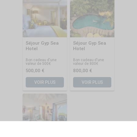
Séjour Gyp Sea
Séjour Gyp Sea
Hotel
Hotel
Bon cadeau d'une
Bon cadeau d'une
valeur de 500€
valeur de 800€
500,00 €
800,00 €
VOIR PLUS
VOIR PLUS